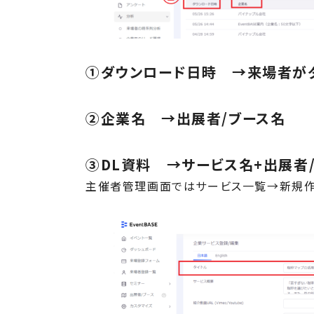
①ダウンロード日時 →来場者が
②企業名 →出展者/ブース名
③DL資料 →サービス名+出展者/
主催者管理画面ではサービス一覧→新規作